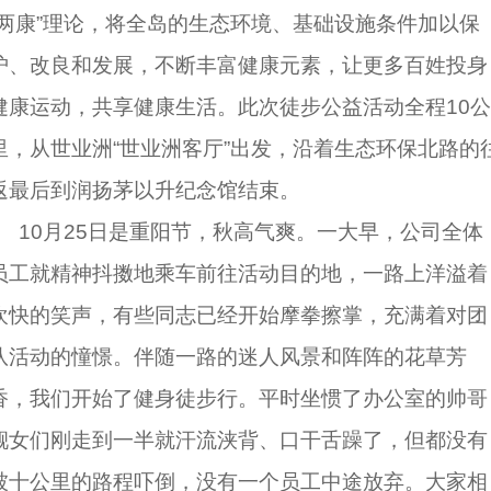
“两康”理论，将全岛的生态环境、基础设施条件加以保
护、改良和发展，不断丰富健康元素，让更多百姓投身
健康运动，共享健康生活。此次徒步公益活动全程10公
里，从世业洲“世业洲客厅”出发，沿着生态环保北路的
返最后到润扬茅以升纪念馆结束。
10月25日是重阳节，秋高气爽。一大早，公司全体
员工就精神抖擞地乘车前往活动目的地，一路上洋溢着
欢快的笑声，有些同志已经开始摩拳擦掌，充满着对团
队活动的憧憬。伴随一路的迷人风景和阵阵的花草芳
香，我们开始了健身徒步行。平时坐惯了办公室的帅哥
靓女们刚走到一半就汗流浃背、口干舌躁了，但都没有
被十公里的路程吓倒，没有一个员工中途放弃。大家相